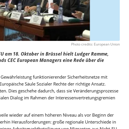
Photo credits: European Union
EU am 18. Oktober in Brüssel hielt Ludger Ramme,
nds CEC European Managers eine Rede über die
 Gewährleistung funktionierender Sicherheitsnetze mit
Europäische Säule Sozialer Rechte der richtige Ansatz.
eisten. Dies geschehe dadurch, dass sie Veränderungsprozesse
ialen Dialog im Rahmen der Interessenvertretungsgremien
weile wieder auf einem höheren Niveau als vor Beginn der
iterhin Herausforderungen: große regionale Unterschiede in
geringe Arbeitsmarktbeteiligung von Migranten aus Nicht-EU-