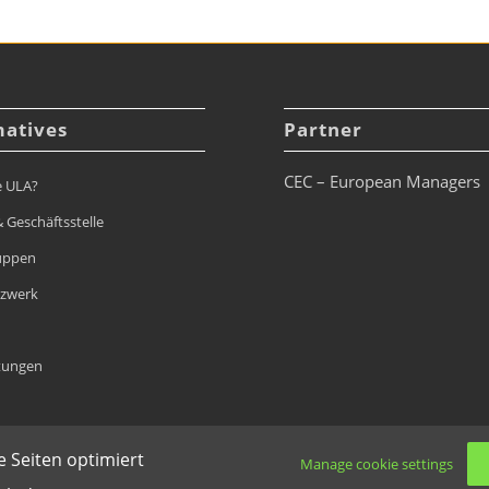
matives
Partner
CEC – European Managers
e ULA?
 Geschäftsstelle
uppen
tzwerk
tungen
 Seiten optimiert
Manage cookie settings