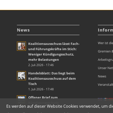
News
Infor
Wer ist di
Koalitionsausschuss lässt Fach-
und Führungskräfte im Stich:
Gremien &
Weniger Kündigungsschutz,
mehr Belastungen
Arbeitsgr
2. Juli 2026 - 17:46
Unser Ne
Handelsblatt: Das liegt beim
News
Koalitionsausschuss auf dem
Tisch
Veranstal
1. Juli 2026 - 17:48
Offener Brief zum
Kündigungsschutz
Es werden auf dieser Website Cookies verwendet, um die
1. Juli 2026 - 11:44