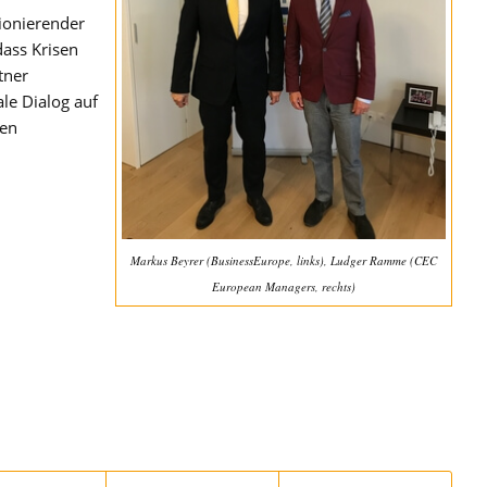
ionierender
dass Krisen
tner
le Dialog auf
den
Markus Beyrer (BusinessEurope, links), Ludger Ramme (CEC
European Managers, rechts)