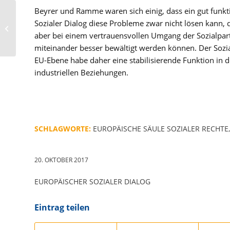
Beyrer und Ramme waren sich einig, dass ein gut funkt
Deutscher Chemie-
Sozialer Dialog diese Probleme zwar nicht lösen kann, 
Preis Köln 2017:
hervorragende
aber bei einem vertrauensvollen Umgang der Sozialpar
Stimmung bei Covestro
miteinander besser bewältigt werden können. Der Sozia
EU-Ebene habe daher eine stabilisierende Funktion in 
industriellen Beziehungen.
SCHLAGWORTE:
EUROPÄISCHE SÄULE SOZIALER RECHTE
,
20. OKTOBER 2017
EUROPÄISCHER SOZIALER DIALOG
Eintrag teilen