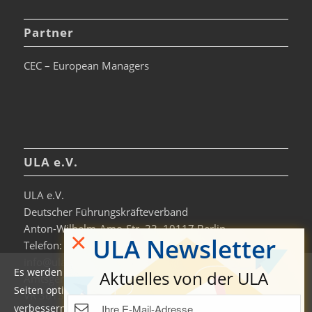
Partner
CEC – European Managers
ULA e.V.
ULA e.V.
Deutscher Führungskräfteverband
Anton-Wilhelm-Amo-Str. 33, 10117 Berlin
×
ULA Newsletter
Telefon: +49 30-306963-0
info@ula.de
Es werden auf dieser Website Cookies verwendet, um die
Aktuelles von der ULA
Amtsgericht Charlottenburg
Seiten optimiert darzustellen und das Nutzererlebnis zu
VR 36138 B
verbessern. Durch die Nutzung unserer Seiten erklären Sie