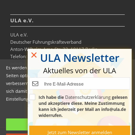
ULA e.V.
ULA e.V.
Deutscher Führungskräfteverband
Anton-Wilhelm-Amo-Str. 33, 10117 Berlin
×
ULA Newsletter
Telefon: +49 30-306963-0
info@ula.de
Es werden auf dieser Website Cookies verwendet, um die
Aktuelles von der ULA
Amtsgericht Charlottenburg
Seiten optimiert darzustellen und das Nutzererlebnis zu
VR 36138 B
verbessern. Durch die Nutzung unserer Seiten erklären Sie
Impressum
sich damit einverstanden. Weitere Informationen und
Datenschutzerklärung & Nutzungsbedingungen
Datenschutzerklärung
Ich habe die
gelesen
Einstellungen finden Sie auch in der
Datenschutzerklärung
.
und akzeptiere diese. Meine Zustimmung
kann ich jederzeit per Mail an info@ula.de
Manage cookie settings
widerrufen.
Cookies akzeptieren
Jetzt zum Newsletter anmelden