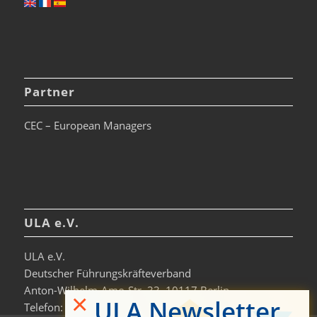
Partner
CEC – European Managers
ULA e.V.
ULA e.V.
Deutscher Führungskräfteverband
Anton-Wilhelm-Amo-Str. 33, 10117 Berlin
×
ULA Newsletter
Telefon: +49 30-306963-0