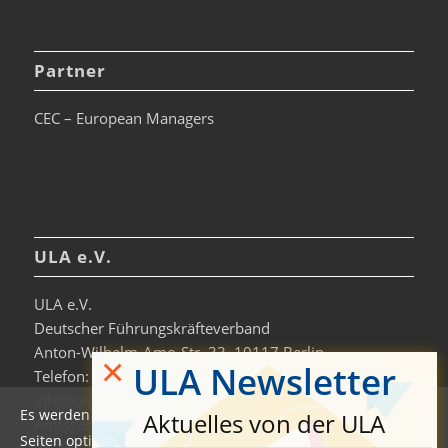
Partner
CEC – European Managers
ULA e.V.
ULA e.V.
Deutscher Führungskräfteverband
Anton-Wilhelm-Amo-Str. 33, 10117 Berlin
×
ULA Newsletter
Telefon: +49 30-306963-0
info@ula.de
Es werden auf dieser Website Cookies verwendet, um die
Aktuelles von der ULA
Amtsgericht Charlottenburg
Seiten optimiert darzustellen und das Nutzererlebnis zu