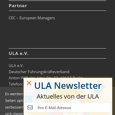
Partner
CEC – European Managers
ULA e.V.
ULA e.V.
Deutscher Führungskräfteverband
Anton-Wilhelm-Amo-Str. 33, 10117 Berlin
×
ULA Newsletter
Telefon: +49 30-306963-0
info@ula.de
Es werden auf dieser Website Cookies verwendet, um die
Aktuelles von der ULA
Amtsgericht Charlottenburg
Seiten optimiert darzustellen und das Nutzererlebnis zu
VR 36138 B
verbessern. Durch die Nutzung unserer Seiten erklären Sie
Impressum
sich damit einverstanden. Weitere Informationen und