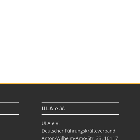
ULA e.V.
ULA e.V.
Deutscher Führungskräfteverband
Anton-Wilhelm-Amo-Str. 33, 10117