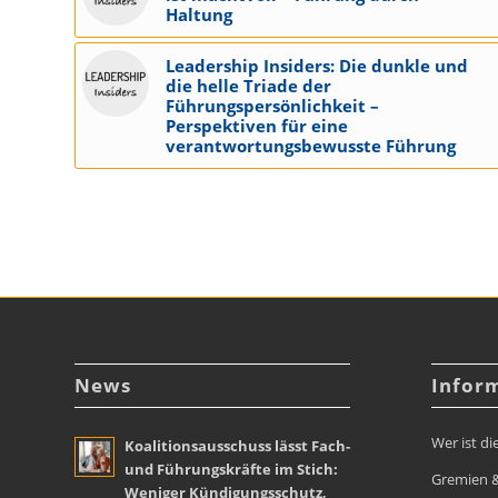
Haltung
Leadership Insiders: Die dunkle und
die helle Triade der
Führungspersönlichkeit –
Perspektiven für eine
verantwortungsbewusste Führung
News
Infor
Wer ist di
Koalitionsausschuss lässt Fach-
und Führungskräfte im Stich:
Gremien &
Weniger Kündigungsschutz,