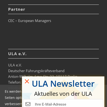
Partner
CEC – European Managers
ULA e.V.
ULA e.V.
Deutscher Führungskräfteverband
Anton-Wilhelm-Amo-Str. 33, 10117 Berlin
×
ULA Newsletter
Telefon: +49 30-306963-0
info@ula.de
Es werden auf dieser Website Cookies verwendet, um die
Aktuelles von der ULA
Amtsgericht Charlottenburg
Seiten optimiert darzustellen und das Nutzererlebnis zu
VR 36138 B
verbessern. Durch die Nutzung unserer Seiten erklären Sie