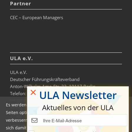
Partner
CEC – European Managers
ULA e.V.
ULA e.V.
Deutscher Führungskräfteverband
Anton-Wilhelm-Amo-Str. 33, 10117 Berlin
×
ULA Newsletter
Telefon: +49 30-306963-0
info@ula.de
Es werden auf dieser Website Cookies verwendet, um die
Aktuelles von der ULA
Amtsgericht Charlottenburg
Seiten optimiert darzustellen und das Nutzererlebnis zu
VR 36138 B
verbessern. Durch die Nutzung unserer Seiten erklären Sie
Impressum
sich damit einverstanden. Weitere Informationen und